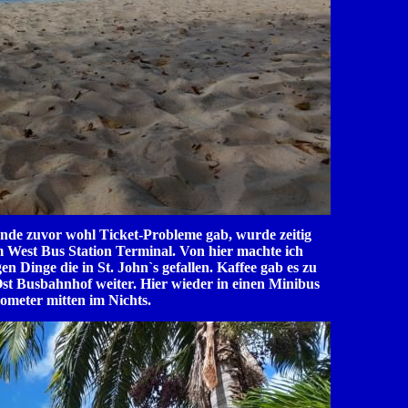
unde zuvor wohl Ticket-Probleme gab, wurde zeitig
 West Bus Station Terminal. Von hier machte ich
n Dinge die in St. John`s gefallen. Kaffee gab es zu
t Busbahnhof weiter. Hier wieder in einen Minibus
ometer mitten im Nichts.