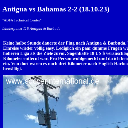
Antigua vs Bahamas 2-2 (18.10.23)
"ABFA Technical Center"
Länderpunkt 116 Antigua & Barbuda
Keine halbe Stunde dauerte der Flug nach Antigua & Barbuda. U
Einreise wieder völlig easy. Lediglich ein paar dumme Fragen wurd
höheren Liga als die Ziele zuvor. Sagenhafte 18 US $ veranschla
Kilometer entfernt war. Pro Person wohlgemerkt und da ich kein
ein. Von dort waren es noch drei Kilometer nach English Harbo
bewältigt.