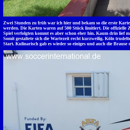
Zwei Stunden zu früh war ich hier und bekam so die erste Karte
werden. Die Karten waren auf 500 Stück limitiert. Die offizielle
Spiel verfolgten kommt es aber schon eher hin. Kaum drin lief
Somit gestaltete sich die Wartezeit recht kurzweilig. Köln trude
Start. Kulinarisch gab es wieder so einiges und auch die Brause