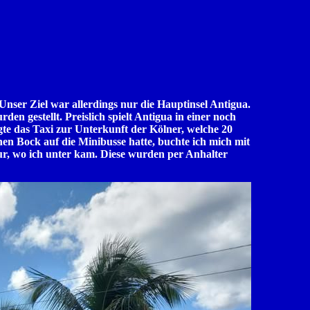
nser Ziel war allerdings nur die Hauptinsel Antigua.
en gestellt. Preislich spielt Antigua in einer noch
gte das Taxi zur Unterkunft der Kölner, welche 20
en Bock auf die Minibusse hatte, buchte ich mich mit
ur, wo ich unter kam. Diese wurden per Anhalter