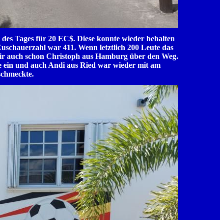
 des Tages für 20 EC$. Diese konnte wieder behalten
 Zuschauerzahl war 411. Wenn letztlich 200 Leute das
 mir auch schon Christoph aus Hamburg über den Weg.
lte ein und auch Andi aus Ried war wieder mit am
 schmeckte.