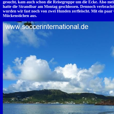
gesucht, kam auch schon die Reisegruppe um die Ecke. Also mein
hatte die Strandbar am Montag geschlossen. Dennoch verbracht
wurden wir fast noch von zwei Hunden zerfleischt. Mit ein paar
Mückenstichen aus.