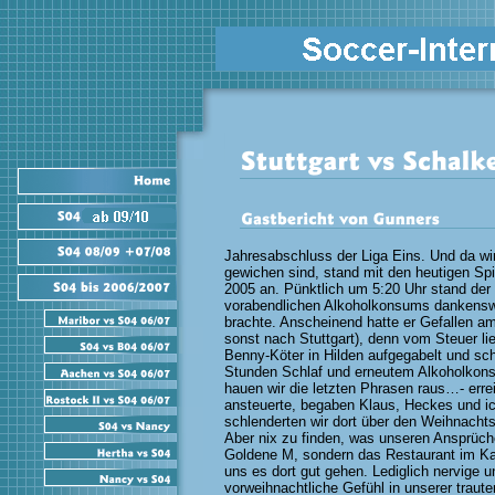
Jahresabschluss der Liga Eins. Und da wi
gewichen sind, stand mit den heutigen Spi
2005 an. Pünktlich um 5:20 Uhr stand der
vorabendlichen Alkoholkonsums dankensw
brachte. Anscheinend hatte er Gefallen a
sonst nach Stuttgart), denn vom Steuer li
Benny-Köter in Hilden aufgegabelt und sch
Stunden Schlaf und erneutem Alkoholkons
hauen wir die letzten Phrasen raus…- err
ansteuerte, begaben Klaus, Heckes und ich
schlenderten wir dort über den Weihnacht
Aber nix zu finden, was unseren Ansprüchen
Goldene M, sondern das Restaurant im Kauf
uns es dort gut gehen. Lediglich nervige 
vorweihnachtliche Gefühl in unserer traute